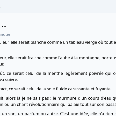
4
...
inutes
couleur, elle serait blanche comme un tableau vierge où tout e
odeur, elle serait fraiche comme l'aube à la montagne, porteus
ur.
goût, ce serait celui de la menthe légèrement poivrée qui o
va suivre.
ntact, ce serait celui de la soie fluide caressante et fuyante.
ruit, alors là je ne sais pas : le murmure d'un cours d'eau 
oin ou un chant révolutionnaire qui balaie tout sur son pass
s un son, un parfum ou autre. C'est une idée, elle n'a rien 