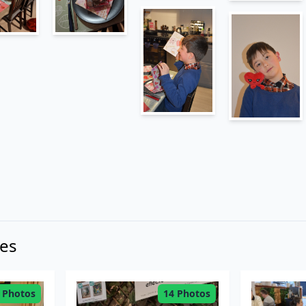
res
 Photos
14 Photos